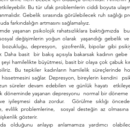
 etkileyebilir. Bu tür ufak problemlerin ciddi boyuta ulaş
anmalıdır. Gebelik sırasında görülebilecek ruh sağlığı pro
da farkındalığın artmasını sağlamalıyız.
mde yaşanan psikolojik rahatsızlıklara baktığımızda  bunl
ososyal değişimlerin yoğun olarak  yaşandığı gebelik v
ozukluğu, depresyon,  şizofrenlik, bipolar gibi psikiyat
. Daha basit  bir bakış açısıyla bakarsak kadının gebe
eyi hamilelikte büyütmesi, basit bir olaya çok çabuk kır
iliriz. Bu tepkiler kadınların hamilelik süreçlerinde ho
issetmesini sağlar. Depresyon, bireylerin kendini  psiko
zun süreler devam edebilen ve günlük hayatı  etkileyen
lelik döneminde yaşanan depresyonu  normal bir döneme g
 ve iyileşmesi daha zordur.  Görülme sıklığı öncede
 evlilik problemlerine,  sosyal desteğin az olmasına v
şkenlik gösterir.  
da olduğunu anlayıp anlamamıza yardımcı olabilec