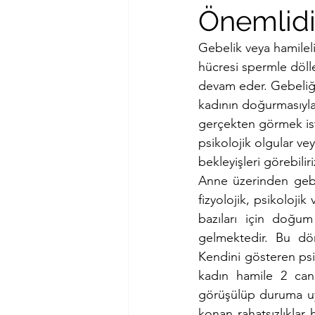
Önemlidi
Gebelik veya hamileli
hücresi spermle dölle
devam eder. Gebeliğe 
kadının doğurmasıyla 
gerçekten görmek iste
psikolojik olgular ve
bekleyişleri görebiliri
Anne üzerinden gebe
fizyolojik, psikolojik
bazıları için doğum
gelmektedir. Bu dön
Kendini gösteren psik
kadın hamile 2 can 
görüşülüp duruma uy
konan rahatsızlıklar