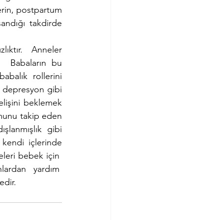
erin, postpartum 
andığı takdirde 
ıktır.  Anneler 
.  Babaların bu 
alık rollerini 
, depresyon gibi 
elişini beklemek 
munu takip eden 
ışlanmışlık gibi 
kendi içlerinde 
eri bebek için  
ardan yardım  
dir.  