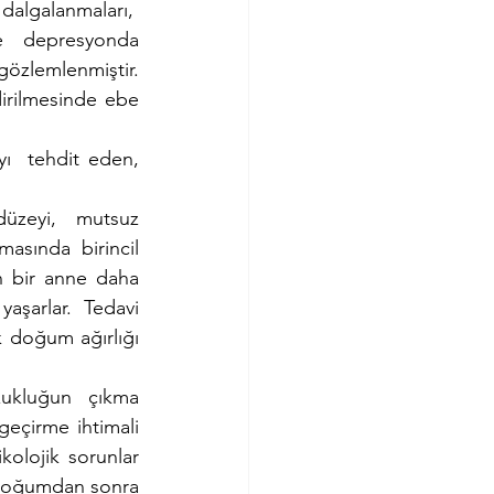
lgalanmaları,  
re  depresyonda 
zlemlenmiştir. 
rilmesinde ebe 
yı  tehdit eden, 
düzeyi,  mutsuz 
masında birincil 
n bir anne daha 
aşarlar. Tedavi 
doğum ağırlığı 
ukluğun  çıkma 
geçirme ihtimali 
olojik sorunlar 
doğumdan sonra 