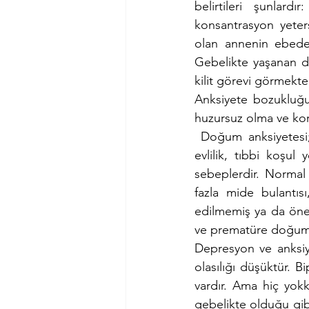
belirtileri şunlard
konsantrasyon yeter
olan annenin ebeden
Gebelikte yaşanan d
kilit görevi görmekted
Anksiyete bozukluğu; 
huzursuz olma ve ko
 Doğum anksiyetesi;
evlilik, tıbbi koşul 
sebeplerdir. Normal 
fazla mide bulantısı
edilmemiş ya da öne
ve prematüre doğum gi
Depresyon ve anksiy
olasılığı düşüktür. B
vardır. Ama hiç yokk
gebelikte olduğu gi