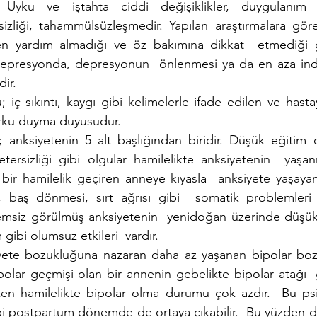
ır: Uyku ve iştahta ciddi değişiklikler, duygulanım da
sizliği, tahammülsüzleşmedir. Yapılan araştırmalara gö
 yardım almadığı ve öz bakımına dikkat  etmediği gö
epresyonda, depresyonun  önlenmesi ya da en aza indi
ir. 
iç sıkıntı, kaygı gibi kelimelerle ifade edilen ve hasta
rku duyma duyusudur.  
 anksiyetenin 5 alt başlığından biridir. Düşük eğitim 
yetersizliği gibi olgular hamilelikte anksiyetenin  yaşan
bir hamilelik geçiren anneye kıyasla  anksiyete yaşaya
, baş dönmesi, sırt ağrısı gibi  somatik problemleri y
msiz görülmüş anksiyetenin  yenidoğan üzerinde düşük 
bi olumsuz etkileri  vardır.  
ete bozukluğuna nazaran daha az yaşanan bipolar boz
ipolar geçmişi olan bir annenin gebelikte bipolar atağı  
en hamilelikte bipolar olma durumu çok azdır.  Bu psik
bi postpartum dönemde de ortaya çıkabilir.  Bu yüzden 