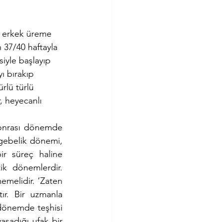
ın erkek üreme 
 37/40 haftayla 
iyle başlayıp 
ı bırakıp 
rlü türlü 
, heyecanlı 
onrası dönemde 
n gebelik dönemi, 
r süreç haline 
ik dönemlerdir. 
emelidir. ‘Zaten 
r. Bir uzmanla 
önemde teşhisi 
şadığı ufak bir 