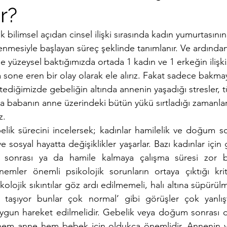
r?
k bilimsel açıdan cinsel ilişki sırasında kadın yumurtasın
nmesiyle başlayan süreç şeklinde tanımlanır. Ve ardından
yüzeysel baktığımızda ortada 1 kadın ve 1 erkeğin ilişkis
sone eren bir olay olarak ele alırız. Fakat sadece bakmay
diğimizde gebeliğin altında annenin yaşadığı stresler, tü
ya babanın anne üzerindeki bütün yükü sırtladığı zamanlar
z.
lik sürecini incelersek; kadınlar hamilelik ve doğum s
 ve sosyal hayatta değişiklikler yaşarlar. Bazı kadınlar içi
 sonrası ya da hamile kalmaya çalışma süresi zor bi
emler önemli psikolojik sorunların ortaya çıktığı krit
olojik sıkıntılar göz ardı edilmemeli, halı altına süpürülm
taşıyor bunlar çok normal’ gibi görüşler çok yanlıştı
gun hareket edilmelidir. Gebelik veya doğum sonrası d
 hem anne hem bebek için oldukça önemlidir. Annenin ya