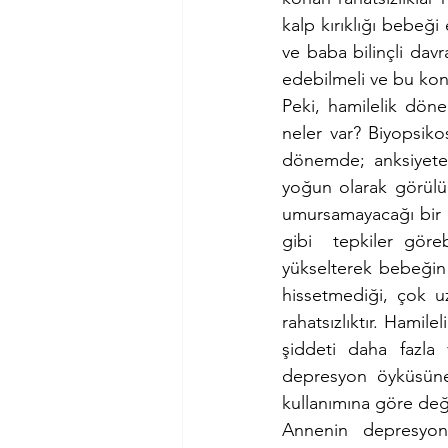
kalp kırıklığı bebeği
ve baba bilinçli davr
edebilmeli ve bu konu
Peki, hamilelik döne
neler var? Biyopsik
dönemde; anksiyete b
yoğun olarak görülür
umursamayacağı bir  ş
gibi  tepkiler göreb
yükselterek bebeğin h
hissetmediği, çok u
rahatsızlıktır. Hami
şiddeti daha fazla
depresyon öyküsüne,
kullanımına göre deği
Annenin depresyon