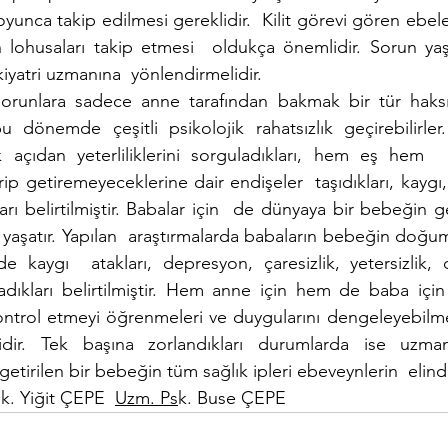
boyunca takip edilmesi gereklidir.  Kilit görevi gören ebel
 lohusaları takip etmesi  oldukça önemlidir. Sorun yaş
kiyatri uzmanına  yönlendirmelidir.  
orunlara sadece anne tarafından bakmak bir tür haksızl
 dönemde çeşitli psikolojik rahatsızlık geçirebilirler
çıdan yeterliliklerini sorguladıkları, hem eş hem  bab
rip getiremeyeceklerine dair endişeler  taşıdıkları, kaygı
kları belirtilmiştir. Babalar için  de dünyaya bir bebeğin g
u yaşatır. Yapılan  araştırmalarda babaların bebeğin doğu
de kaygı  atakları, depresyon, çaresizlik, yetersizlik, d
ıkları belirtilmiştir. Hem anne için hem de baba için 
kontrol etmeyi öğrenmeleri ve duygularını dengeleyebilmel
ir. Tek başına zorlandıkları durumlarda ise uzmanl
getirilen bir bebeğin tüm sağlık ipleri ebeveynlerin  elinde
k. Yiğit ÇEPE  
Uzm. Ps
k. Buse ÇEPE