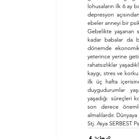
lohusaların ilk 6 ay 
depresyon açısından
ebeler anneyi bir psi
Gebelikte yaşanan s
kadar babalar da bu
dönemde eko­nomik a
yeterince yerine geti
rahatsızlıklar yaşadı
kaygı, stres ve kork
ilk üç hafta içerisin
duygudurumlar  yaşad
yaşadığı  süreçleri 
son derece önemlid
almalılardır. Dünyaya 
Stj. Asya SERBEST Ps