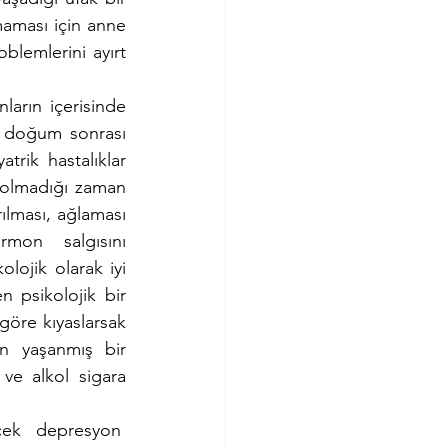
maması için anne 
blemlerini ayırt 
arın içerisinde 
e doğum sonrası 
rik hastalıklar 
 olmadığı zaman 
ılması, ağlaması 
rmon  salgısını 
lojik olarak iyi 
 psikolojik bir 
öre kıyaslarsak 
n yaşanmış bir 
e alkol sigara 
ek depresyon  