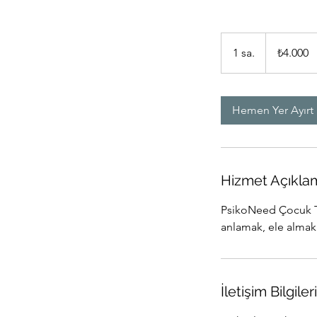
₺4.000
Türk
1 sa.
1
₺4.000
lirası
s
a
Hemen Yer Ayırt
Hizmet Açıkla
PsikoNeed Çocuk Ter
anlamak, ele almak 
İletişim Bilgileri