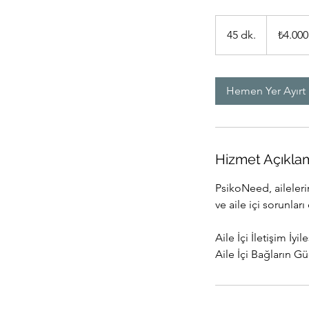
₺4.000
Türk
45 dk.
4
₺4.000
lirası
5
d
k
Hemen Yer Ayırt
.
Hizmet Açıkla
PsikoNeed, ailelerin
ve aile içi sorunlar
Aile İçi İletişim İ
Aile İçi Bağların Gü